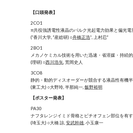
【口頭発表】
2CO1
π共役強誘電性液晶のバルク光起電力効果と偏光電
(¹香川大学, ²産総研) ○
舟橋正浩
¹, 上村忍²
2BO1
メカノケミカル技術を用いた迅速・省溶媒・持続的
(理研) ○
西川浩矢
, 荒岡史人
3CO8
静的・動的ディスオーダーが競合する液晶性有機半
(東工大) ○大野玲, 半那純一,
飯野裕明
【ポスター発表】
PA30
ナフタレンジイミド骨格とビチオフェン部位を有す
(埼玉大) ○大橋 諒,
安武幹雄
, 小玉康一