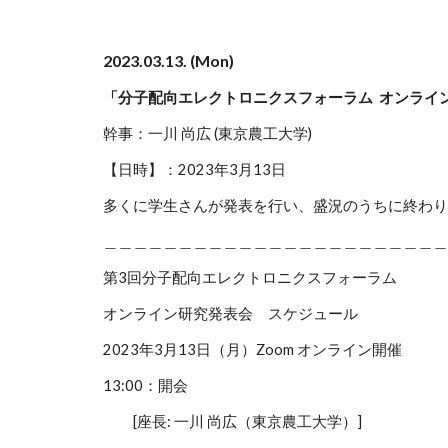
202
3
.03
.13. (Mon)
「分子配向エレクトロニクスフォーラム オンライ
幹事：
一川 尚広
(
東京農工
大学)
【日時】：202
3
年3月
13日
多くに学生さんが発表を行い、盛況のうちに終わり
＿＿＿＿＿＿＿＿＿＿＿＿＿＿＿＿＿＿＿＿＿＿＿
第3回分子配向エレクトロニクスフォーラム
オンライン研究発表会 スケジュール
2023年3月13日（月）Zoom オンライン開催
13:00：開会
[座長: 一川 尚広（東京農工大学）]