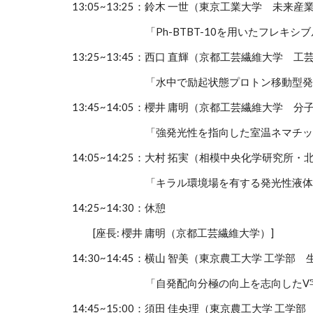
13:05~13:25：鈴木 ⼀世（東京工業大学 未
「Ph-BTBT-10を用いたフレキシブル
13:25~13:45：西口 直輝（京都工芸繊維大学
「水中で励起状態プロトン移動型発光を
13:45~14:05：櫻井 庸明（京都工芸繊維大学 
「強発光性を指向した室温ネマチック
14:05~14:25：大村 拓実（相模中央化学研究
「キラル環境場を有する​発光性液体材
14:25~14:30：休憩
[座長: 櫻井 庸明（京都工芸繊維大学）]
14:30~14:45：横山 智美（東京農工大学 工学
「自発配向分極の向上を志向したV字型極
14:45~15:00：須田 佳央理（東京農工大学 工