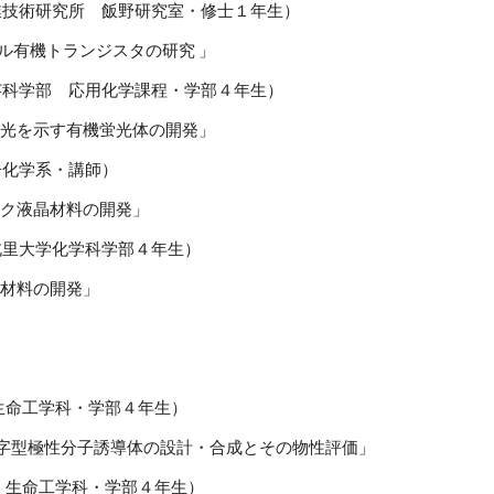
来産業技術研究所 飯野研究室・修士１年生）
有機トランジスタの研究 」
 工芸科学部 応用化学課程・学部４年生）
示す有機蛍光体の開発」
分子化学系・講師）
液晶材料の開発」
所・北里大学化学科学部４年生）
料の開発」
部 生命工学科・学部４年生）
性分子誘導体の設計・合成とその物性評価」
学部 生命工学科・学部４年生）