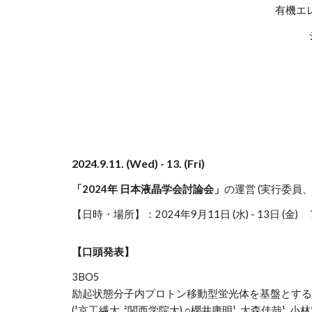
有機エ
2024.9.11. (Wed) - 13. (Fri)
「2024年 日本液晶学会討論会」
の運営 (実行委員
【日時・場所】：2024年9月11日 (水) - 13日 
【口頭発表】
3BO5
励起状態分子内プロトン移動型蛍光体を基盤とする
(
¹
京工繊大,
²
関西学院大) ○
櫻井庸明
¹
, 大森佳哉
¹
, 小