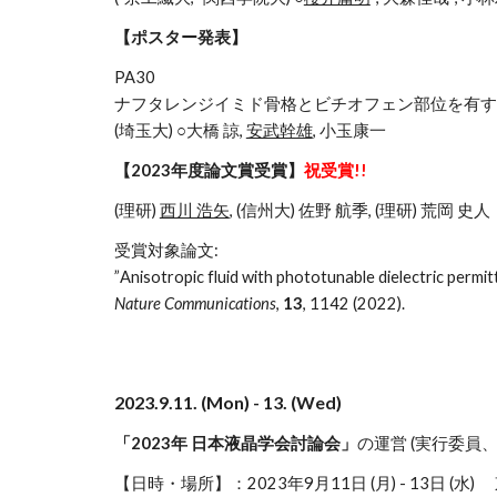
【
ポスター
発表】
PA30
ナフタレンジイミド骨格とビチオフェン部位を有す
(埼玉大) ○大橋 諒,
安武幹雄
, 小玉康一
【202
3
年度論文賞受賞】
祝受賞!!
(理研)
西川 浩矢
, (
信州大)
佐野 航季, (
理研)
荒岡 史人
受賞対象論文
:
”Anisotropic fluid with phototunable dielectric permitt
Nature Communications
,
13
, 1142 (2022).
2023.9.11. (Mon) - 13. (Wed)
「2023年 日本液晶学会討論会」
の運営 (実行委員
【日時・場所】：2023年9月11日 (月) - 13日 