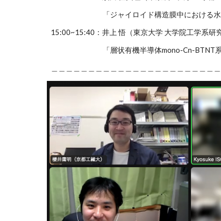
「ジャイロイド構造膜中における水分子の
15:00~15:40：井上 悟（東京大学 大学院工学
「層状有機半導体mono-Cn-BTNT系
＿＿＿＿＿＿＿＿＿＿＿＿＿＿＿＿＿＿＿＿＿＿＿