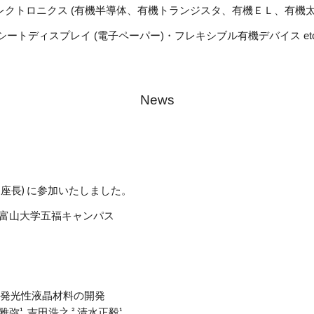
レクトロニクス (有機半導体、有機トランジスタ、有機ＥＬ、有機太
シートディスプレイ (電子ペーパー)・フレキシブル有機デバイス et
News
、座長) に参加いたしました。
(金) 富山大学五福キャンパス
発光性液晶材料の開発
林雅弥
¹
, 吉田浩之,
²
清水正毅
¹