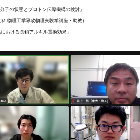
状態とプロトン伝導機構の検討」
系研究科 物理工学専攻物理実験学講座・助教）
における長鎖アルキル置換効果」
＿＿＿＿＿＿＿＿＿＿＿＿＿＿＿＿＿＿＿＿＿＿＿