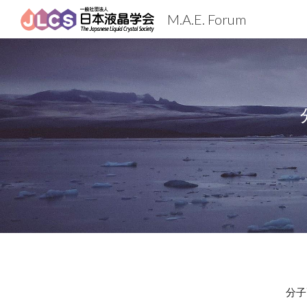
M.A.E. Forum
Sk
分子