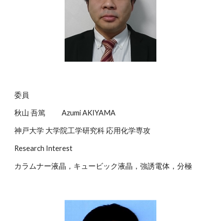
委員
秋山
吾篤
Azumi AKIYAMA
神戸大学 大学院
工学研究
科
応用化学専攻
Research Interest
カラムナー
液晶，
キュービック
液晶，強誘電体，
分極