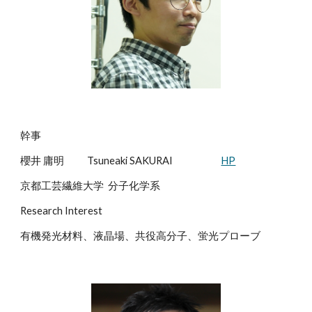
幹事
櫻井 庸明
Tsuneaki SAKURAI
HP
京都工芸繊維大学 分子化学系
Research Interest
有機発光材料、液晶場、共役高分子、蛍光プローブ